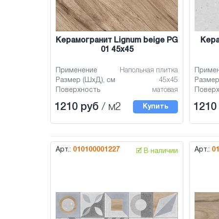
Керамогранит Lignum beige PG
Кера
01 45x45
Применение
Напольная плитка
Приме
Размер (ШхД), см
45x45
Размер
Поверхность
матовая
Повер
1210 руб
/ м2
1210
Купить
Арт.:
010100001227
Арт.:
0
🗹 В наличии