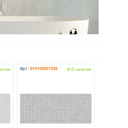
Арт.:
010100001226
аличии
🗹 В наличии