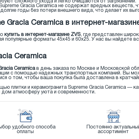
буют сложного ухода и легко очищаются от загрязнений.
Supreme Gracia Ceramica не содержат вредных веществ, ч
долгие годы без потери внешнего вида, что делает их вы
 Gracia Ceramica в интернет-магазин
но
купить в интернет-магазине ZVS
, где представлен широк
чая популярные форматы 45x45 и 60x25. У нас вы найдете 
cia Ceramica
racia Ceramica
в день заказа по Москве и Московской об
ации с помощью надежных транспортных компаний. Вы мож
мся о том, чтобы ваша покупка была доставлена в кратчай
щью плитки и керамогранита Supreme Gracia Ceramica — к
ш дом атмосферу уюта и современности.
ыбор удобного способа
Постоянно актуальны
оплаты
ассортимент