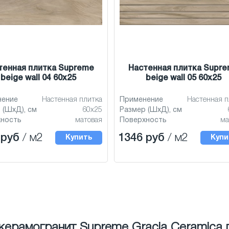
тенная плитка Supreme
Настенная плитка Supr
beige wall 04 60x25
beige wall 05 60x25
нение
Настенная плитка
Применение
Настенная п
 (ШхД), см
60x25
Размер (ШхД), см
хность
матовая
Поверхность
ма
 руб
/ м2
1346 руб
/ м2
Купить
Купи
 керамогранит Supreme Gracia Ceramica 