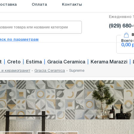
оставка
Оплата
Контакты
Ежедневно 1
(929) 680
В
иск по параметрам
Всего 
0,00 
t
|
Creto
|
Estima
|
Gracia Ceramica
|
Kerama Marazzi
|
 и керамогранит
-
Gracia Ceramica
-
Supreme