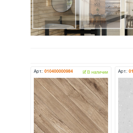
Арт.:
010400000984
Арт.:
0
🗹 В наличии