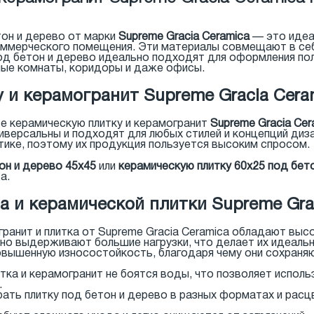
тон и дерево от марки
Supreme Gracia Ceramica
— это идеа
оммерческого помещения. Эти материалы совмещают в себ
д бетон и дерево идеально подходят для оформления поло
нные комнаты, коридоры и даже офисы.
 и керамогранит Supreme Gracia Cera
те керамическую плитку и керамогранит
Supreme Gracia Cer
ниверсальны и подходят для любых стилей и концепций диз
тике, поэтому их продукция пользуется высоким спросом.
он и дерево 45x45
или
керамическую плитку 60x25 под бето
а.
 и керамической плитки Supreme Grac
ранит и плитка от Supreme Gracia Ceramica обладают выс
но выдерживают большие нагрузки, что делает их идеаль
вышенную износостойкость, благодаря чему они сохраняю
тка и керамогранит не боятся воды, что позволяет использ
.
ть плитку под бетон и дерево в разных форматах и расц