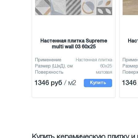
Настенная плитка Supreme
Нас
multi wall 03 60x25
Применение
Настенная плитка
Приме
Размер (ШхД), см
60x25
Размер
Поверхность
матовая
Повер
1346 руб
/ м2
1346
Купить
Купить керамическую плитку и