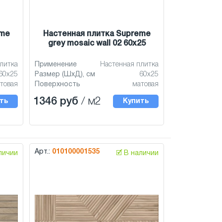
eme
Настенная плитка Supreme
grey mosaic wall 02 60x25
литка
Применение
Настенная плитка
60x25
Размер (ШхД), см
60x25
товая
Поверхность
матовая
1346 руб
/ м2
ть
Купить
Арт.:
010100001535
аличии
🗹 В наличии