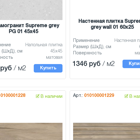
Настенная плитка Supr
могранит Supreme grey
grey wall 01 60x25
PG 01 45x45
Применение
Настенная п
нение
Напольная плитка
Размер (ШхД), см
 (ШхД), см
45x45
Поверхность
ма
хность
матовая
1346 руб
/ м2
Купи
 руб
/ м2
Купить
10100001228
Арт.:
010100001229
🗹 В наличии
🗹 В н