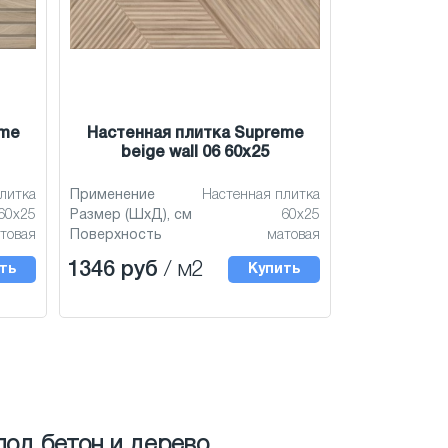
eme
Настенная плитка Supreme
beige wall 06 60x25
литка
Применение
Настенная плитка
60x25
Размер (ШхД), см
60x25
товая
Поверхность
матовая
1346 руб
/ м2
ть
Купить
под бетон и дерево