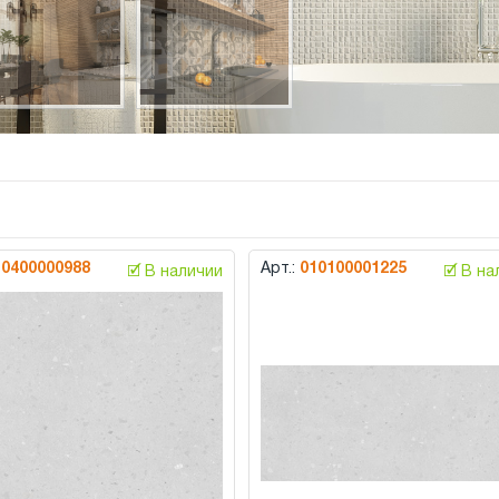
10400000988
Арт.:
010100001225
🗹 В наличии
🗹 В н