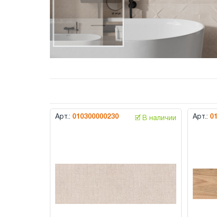
Арт.:
010300000230
Арт.:
0
🗹 В наличии