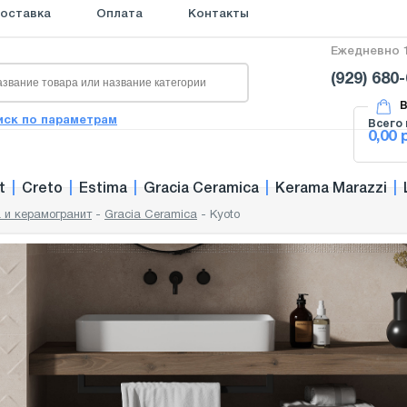
оставка
Оплата
Контакты
Ежедневно 1
(929) 680
В
иск по параметрам
Всего 
0,00 
t
|
Creto
|
Estima
|
Gracia Ceramica
|
Kerama Marazzi
|
 и керамогранит
-
Gracia Ceramica
-
Kyoto