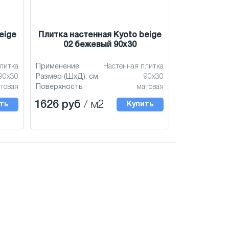
eige
Плитка настенная Kyoto beige
02 бежевый 90x30
литка
Применение
Настенная плитка
90x30
Размер (ШхД), см
90x30
товая
Поверхность
матовая
1626 руб
/ м2
ть
Купить