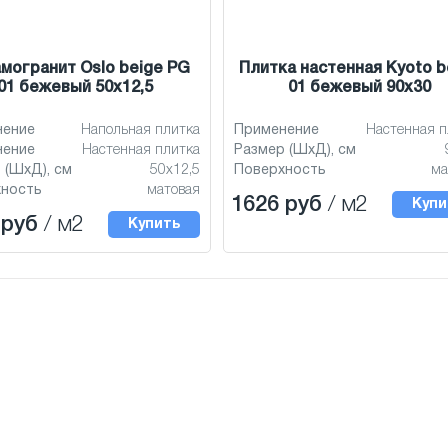
могранит Oslo beige PG
Плитка настенная Kyoto b
01 бежевый 50x12,5
01 бежевый 90x30
нение
Напольная плитка
Применение
Настенная п
нение
Настенная плитка
Размер (ШхД), см
 (ШхД), см
50x12,5
Поверхность
ма
хность
матовая
1626 руб
/ м2
Купи
 руб
/ м2
Купить