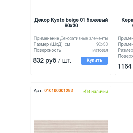
Декор Kyoto beige 01 бежевый
Кера
90x30
Применение
Декоративные элементы
Приме
Размер (ШхД), см
90x30
Приме
Поверхность
матовая
Размер
Повер
832 руб
/ шт.
Купить
1164
Арт.:
010100001293
🗹 В наличии