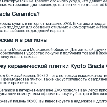
ко монтируется и не требует сложного ухода, что делает 
ных материалов для производства плитки, что делает её 
acia Ceramica?
можно купить в интернет-магазине ZVS. В каталоге предст
но подходят для создания стильных и комфортных интерье
рать наиболее подходящий вариант.
скве и в регионы
аза по Москве и Московской области. Для жителей други
обеспечивает удобство покупки и получения товара в люб
авку вашего заказа.
у керамической плитки Kyoto Gracia 
 под бежевый камень 90x30 – это не только высококачеств
Преимущества плитки, такие как устойчивость к загрязнен
тво и практичность.
eramica в интернет-магазине ZVS позволит вам легко прио
льтации помогут вам оформить покупку быстро и без лишн
ежевый камень 90x30, вы инвестируете в надежное и долг