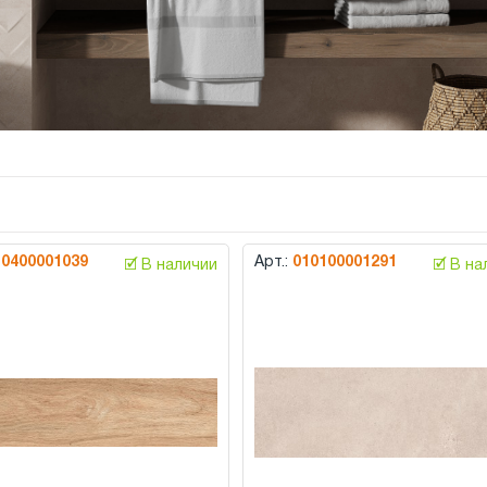
10400001039
Арт.:
010100001291
🗹 В наличии
🗹 В н