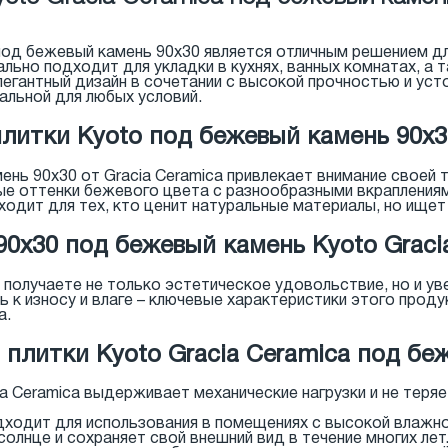
 под бежевый камень 90x30 является отличным решением д
ьно подходит для укладки в кухнях, ванных комнатах, а т
егантный дизайн в сочетании с высокой прочностью и ус
сальной для любых условий.
литки Kyoto под бежевый камень 90x3
ень 90x30 от Gracia Ceramica привлекает внимание своей 
ые оттенки бежевого цвета с разнообразными вкраплениям
ходит для тех, кто ценит натуральные материалы, но ищет
90x30 под бежевый камень Kyoto Graci
ы получаете не только эстетическое удовольствие, но и у
 к износу и влаге – ключевые характеристики этого проду
а.
плитки Kyoto Gracia Ceramica под бе
ia Ceramica выдерживает механические нагрузки и не теря
дходит для использования в помещениях с высокой влажнос
 солнце и сохраняет свой внешний вид в течение многих лет