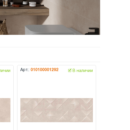
Арт.:
010100001292
аличии
🗹 В наличии