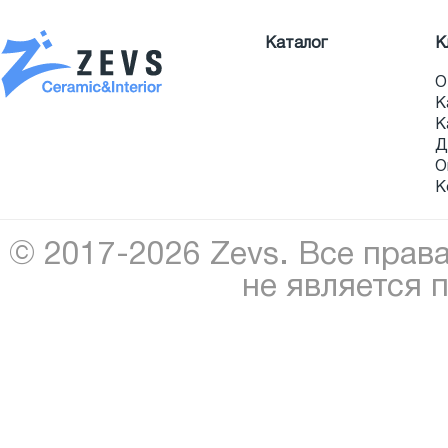
Каталог
К
О
К
К
Д
О
К
© 2017-2026 Zevs. Все прав
не является 