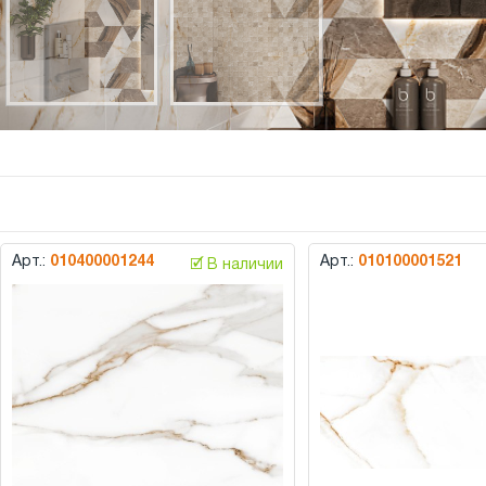
Арт.:
010400001244
Арт.:
010100001521
🗹 В наличии