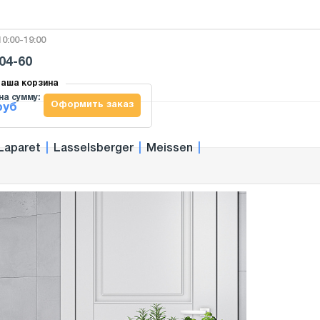
0:00-19:00
-04-60
аша корзина
на сумму:
Оформить заказ
руб
Laparet
|
Lasselsberger
|
Meissen
|