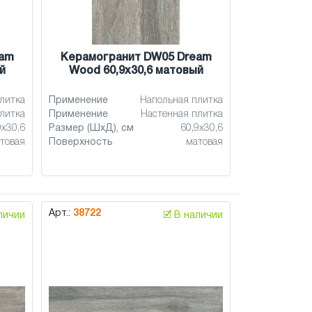
eam
Керамогранит DW05 Dream
й
Wood 60,9x30,6 матовый
литка
Применение
Напольная плитка
литка
Применение
Настенная плитка
9x30,6
Размер (ШхД), см
60,9x30,6
товая
Поверхность
матовая
Арт.:
38722
аличии
🗹 В наличии