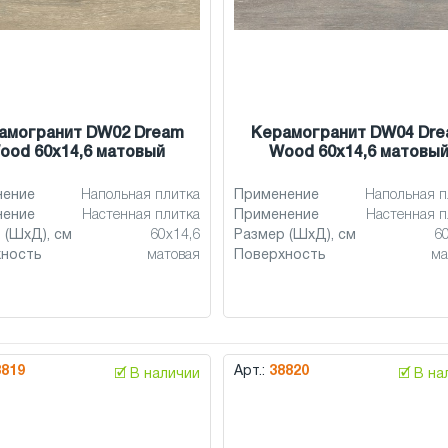
амогранит DW02 Dream
Керамогранит DW04 Dr
ood 60x14,6 матовый
Wood 60x14,6 матовы
нение
Напольная плитка
Применение
Напольная п
нение
Настенная плитка
Применение
Настенная п
 (ШхД), см
60x14,6
Размер (ШхД), см
6
хность
матовая
Поверхность
ма
8819
Арт.:
38820
🗹 В наличии
🗹 В н