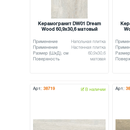
Керамогранит DW01 Dream
Кер
Wood 60,9x30,6 матовый
Wo
Применение
Напольная плитка
Приме
Применение
Настенная плитка
Приме
Размер (ШхД), см
60,9x30,6
Размер
Поверхность
матовая
Повер
Арт.:
38719
Арт.:
3
🗹 В наличии