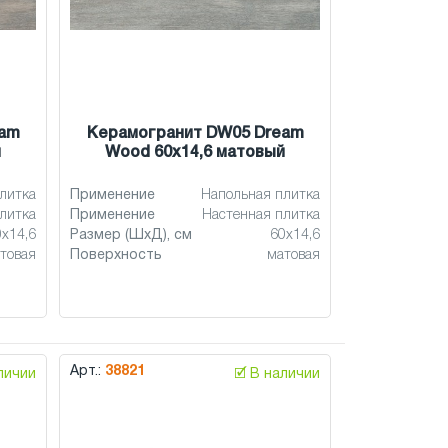
eam
Керамогранит DW05 Dream
й
Wood 60x14,6 матовый
литка
Применение
Напольная плитка
литка
Применение
Настенная плитка
0x14,6
Размер (ШхД), см
60x14,6
товая
Поверхность
матовая
Арт.:
38821
аличии
🗹 В наличии