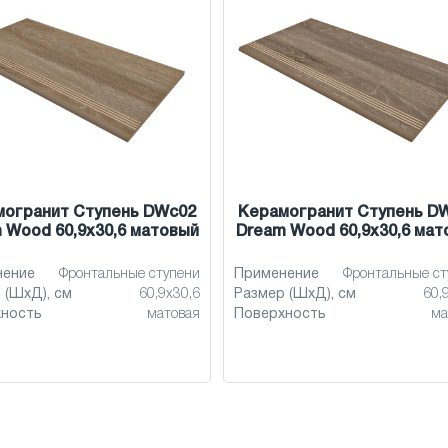
могранит Ступень DWc02
Керамогранит Ступень D
 Wood 60,9x30,6 матовый
Dream Wood 60,9x30,6 мат
нение
Фронтальные ступени
Применение
Фронтальные ст
 (ШхД), см
60,9x30,6
Размер (ШхД), см
60,
хность
матовая
Поверхность
ма