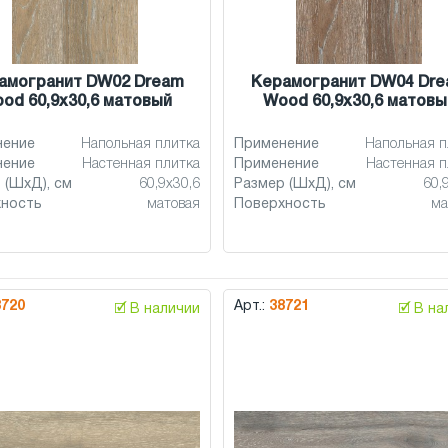
амогранит DW02 Dream
Керамогранит DW04 Dr
od 60,9x30,6 матовый
Wood 60,9x30,6 матовы
нение
Напольная плитка
Применение
Напольная п
нение
Настенная плитка
Применение
Настенная п
 (ШхД), см
60,9x30,6
Размер (ШхД), см
60,
хность
матовая
Поверхность
ма
8720
Арт.:
38721
🗹 В наличии
🗹 В н