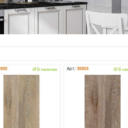
6902
Арт.:
36903
🗹 В наличии
🗹 В н