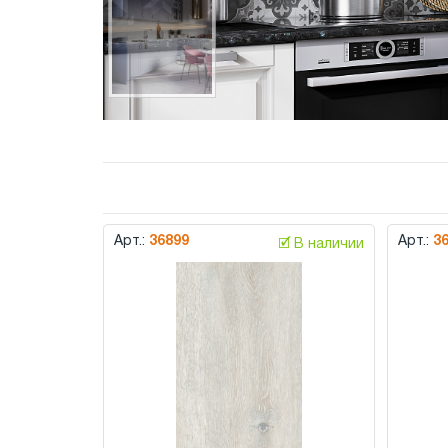
Арт.:
36899
Арт.:
3
🗹 В наличии