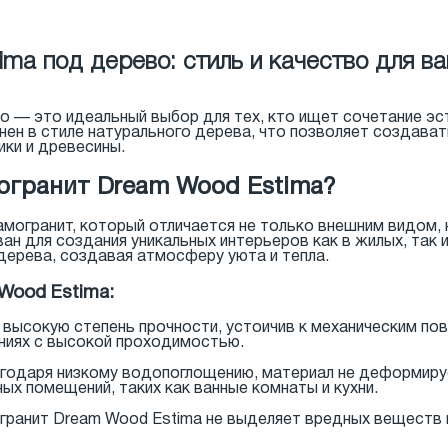
ma под дерево: стиль и качество для в
 — это идеальный выбор для тех, кто ищет сочетание эст
нен в стиле натурального дерева, что позволяет создават
ки и древесины.
огранит Dream Wood Estima?
амогранит, который отличается не только внешним видом
ан для создания уникальных интерьеров как в жилых, так 
дерева, создавая атмосферу уюта и тепла.
Wood Estima:
 высокую степень прочности, устоичив к механическим пов
ниях с высокой проходимостью.
агодаря низкому водопоглощению, материал не деформируе
ых помещений, таких как ванные комнаты и кухни.
огранит Dream Wood Estima не выделяет вредных веществ 