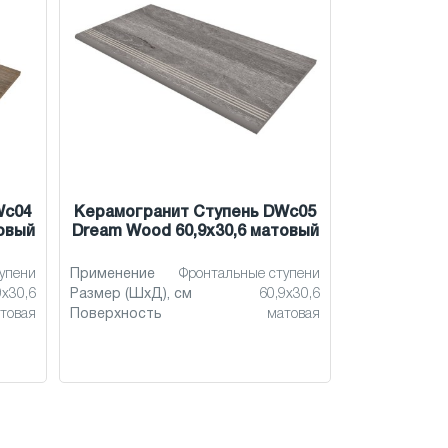
Wc04
Керамогранит Ступень DWc05
овый
Dream Wood 60,9x30,6 матовый
упени
Применение
Фронтальные ступени
9x30,6
Размер (ШхД), см
60,9x30,6
товая
Поверхность
матовая