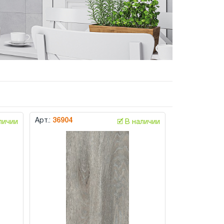
Арт.:
36904
аличии
🗹 В наличии