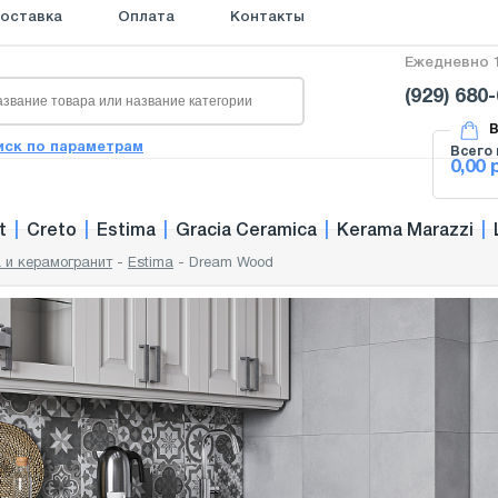
оставка
Оплата
Контакты
Ежедневно 1
(929) 680
В
иск по параметрам
Всего 
0,00 
t
|
Creto
|
Estima
|
Gracia Ceramica
|
Kerama Marazzi
|
 и керамогранит
-
Estima
-
Dream Wood