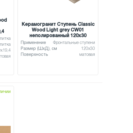
ood
Керамогранит Ступень Classic
Wood Light grey CW01
,4
неполированный 120x30
литка
Применение
Фронтальные ступени
литка
Размер (ШхД), см
120x30
x19,4
Поверхность
матовая
товая
аличии