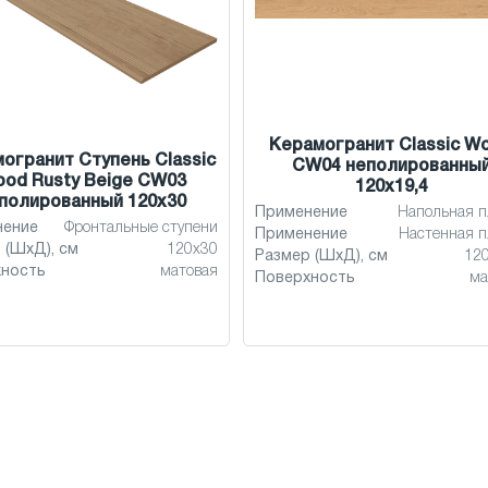
Керамогранит Classic W
огранит Ступень Classic
CW04 неполированны
od Rusty Beige CW03
120x19,4
полированный 120x30
Применение
Напольная п
нение
Фронтальные ступени
Применение
Настенная п
 (ШхД), см
120x30
Размер (ШхД), см
120
хность
матовая
Поверхность
ма