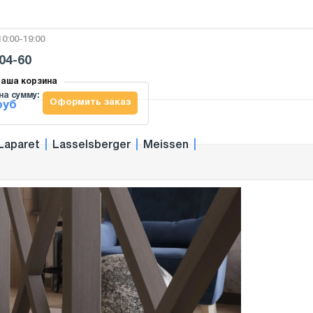
0:00-19:00
-04-60
аша корзина
на сумму:
Оформить заказ
руб
Laparet
|
Lasselsberger
|
Meissen
|