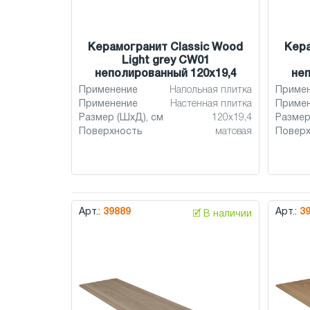
Керамогранит Classic Wood
Кера
Light grey CW01
неполированный 120x19,4
неп
Применение
Напольная плитка
Приме
Применение
Настенная плитка
Приме
Размер (ШхД), см
120x19,4
Размер
Поверхность
матовая
Повер
Арт.:
39889
Арт.:
3
🗹 В наличии