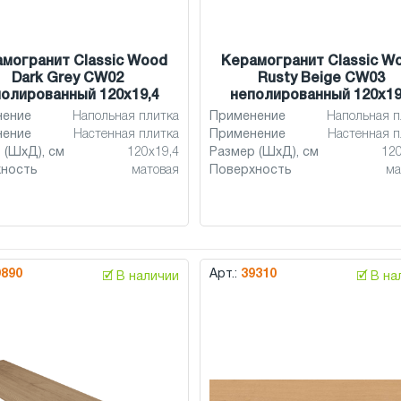
могранит Classic Wood
Керамогранит Classic W
Dark Grey CW02
Rusty Beige CW03
олированный 120x19,4
неполированный 120x19
нение
Напольная плитка
Применение
Напольная п
нение
Настенная плитка
Применение
Настенная п
 (ШхД), см
120x19,4
Размер (ШхД), см
120
хность
матовая
Поверхность
ма
9890
Арт.:
39310
🗹 В наличии
🗹 В н