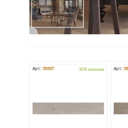
Арт.:
39307
Арт.:
3
🗹 В наличии