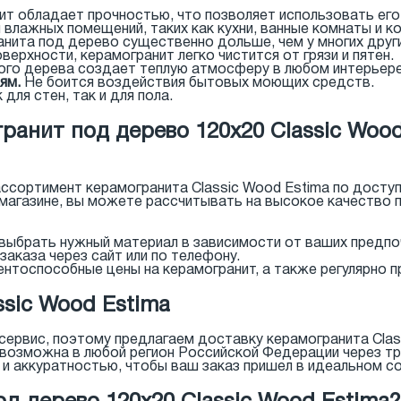
т обладает прочностью, что позволяет использовать его
влажных помещений, таких как кухни, ванные комнаты и к
нита под дерево существенно дольше, чем у многих друг
верхности, керамогранит легко чистится от грязи и пятен.
ого дерева создает теплую атмосферу в любом интерьере
ям.
Не боится воздействия бытовых моющих средств.
для стен, так и для пола.
ранит под дерево 120x20 Classic Wood
ссортимент керамогранита Classic Wood Estima по досту
 магазине, вы можете рассчитывать на высокое качество 
брать нужный материал в зависимости от ваших предпоч
аказа через сайт или по телефону.
нтоспособные цены на керамогранит, а также регулярно п
sic Wood Estima
сервис, поэтому предлагаем доставку керамогранита Class
 возможна в любой регион Российской Федерации через тр
 аккуратностью, чтобы ваш заказ пришел в идеальном сос