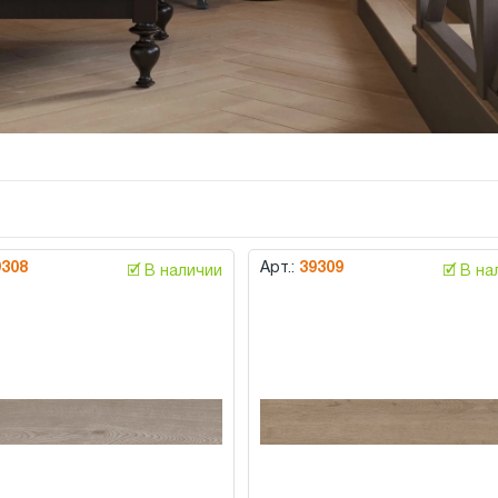
9308
Арт.:
39309
🗹 В наличии
🗹 В н