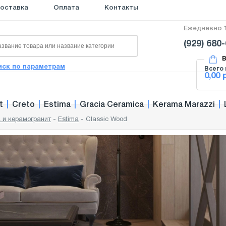
оставка
Оплата
Контакты
Ежедневно 1
(929) 680
В
иск по параметрам
Всего 
0,00 
t
|
Creto
|
Estima
|
Gracia Ceramica
|
Kerama Marazzi
|
 и керамогранит
-
Estima
-
Classic Wood