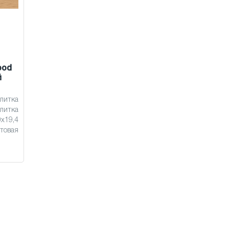
ood
й
литка
литка
x19,4
товая