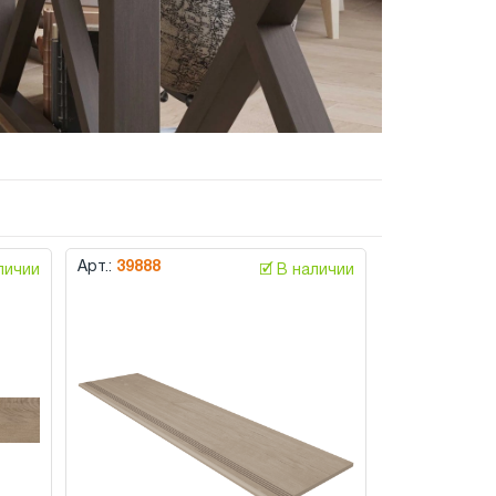
Арт.:
39888
аличии
🗹 В наличии