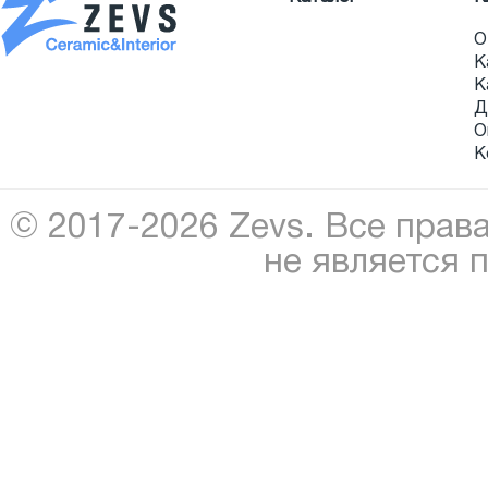
О
К
К
Д
О
К
© 2017-2026 Zevs. Все прав
не является 