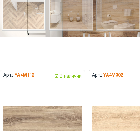
Арт.:
YA4M112
Арт.:
YA4M302
🗹 В наличии