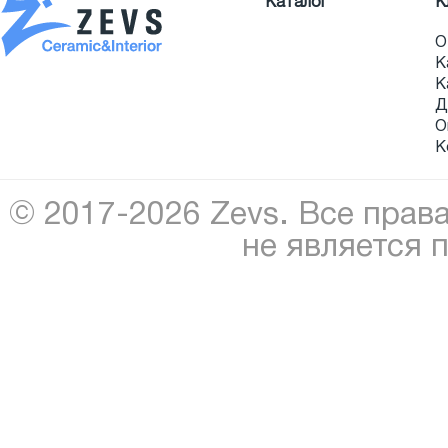
Каталог
К
О
К
К
Д
О
К
© 2017-2026 Zevs. Все прав
не является 