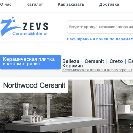
О нас
Каталог
Как заказать
Доставка
Расширенный поиск по параме
Керамическая плитка
Belleza
|
Cersanit
|
Creto
|
E
и керамогранит
Керамин
Керамическая плитка и керамогранит
Northwood Cersanit