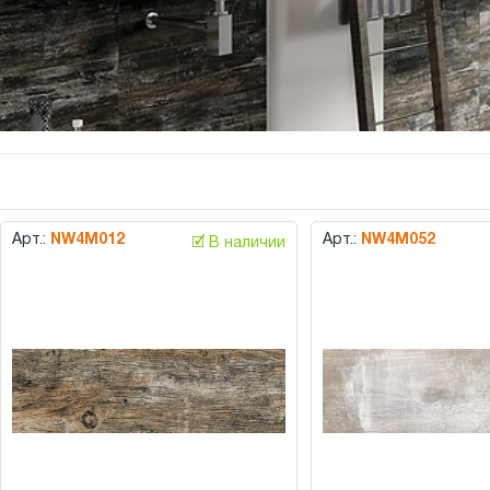
Арт.:
NW4M012
Арт.:
NW4M052
🗹 В наличии