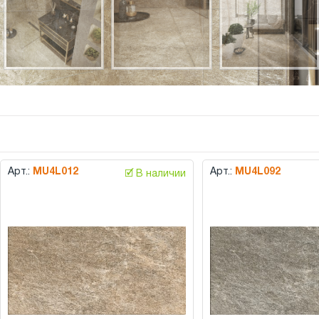
Арт.:
MU4L012
Арт.:
MU4L092
🗹 В наличии