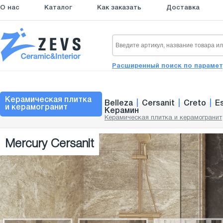
О нас
Каталог
Как заказать
Доставка
Расширенный поиск по параме
Керамическая плитка
Belleza
|
Cersanit
|
Creto
|
E
и керамогранит
Керамин
Керамическая плитка и керамогранит
Mercury Cersanit