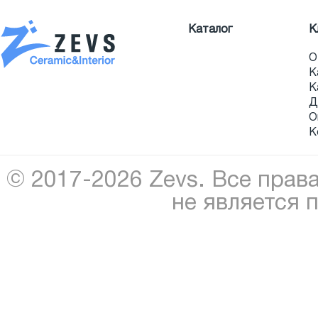
Каталог
К
О
К
К
Д
О
К
© 2017-2026 Zevs. Все прав
не является 