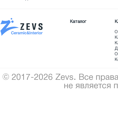
Каталог
К
О
К
К
Д
О
К
© 2017-2026 Zevs. Все прав
не является 