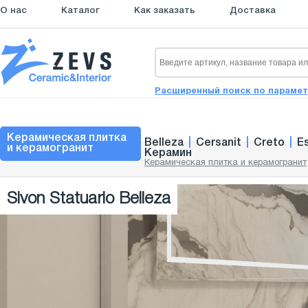
О нас
Каталог
Как заказать
Доставка
Расширенный поиск по параме
Керамическая плитка
Belleza
|
Cersanit
|
Creto
|
E
и керамогранит
Керамин
Керамическая плитка и керамогранит
Sivon Statuario Belleza