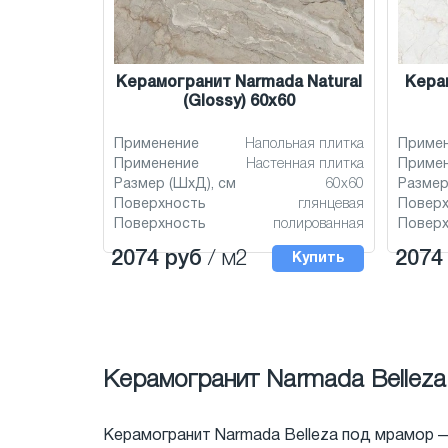
Керамогранит Narmada Natural
Кера
(Glossy) 60x60
Применение
Напольная плитка
Приме
Применение
Настенная плитка
Приме
Размер (ШхД), см
60x60
Размер
Поверхность
глянцевая
Повер
Поверхность
полированная
Повер
2074 руб
/ м2
2074
Купить
Керамогранит Narmada Bellez
Керамогранит Narmada Belleza под мрамор 