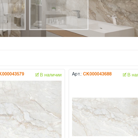
К000043579
Арт.:
СК000043688
🗹 В наличии
🗹 В н