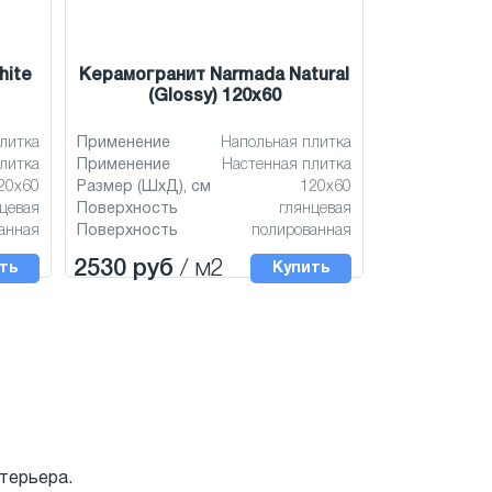
hite
Керамогранит Narmada Natural
(Glossy) 120x60
литка
Применение
Напольная плитка
литка
Применение
Настенная плитка
20x60
Размер (ШхД), см
120x60
цевая
Поверхность
глянцевая
анная
Поверхность
полированная
2530 руб
/ м2
ть
Купить
терьера.