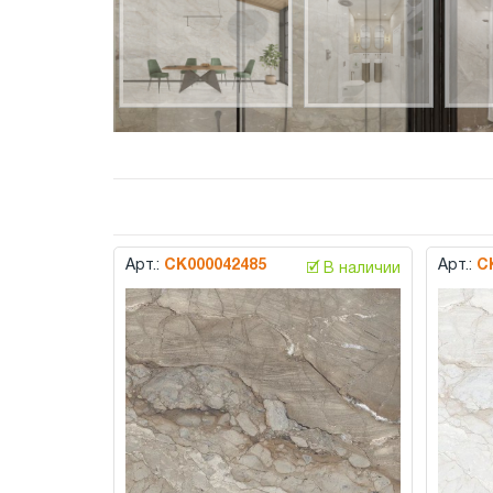
Арт.:
СК000042485
Арт.:
С
🗹 В наличии