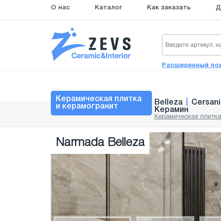
О нас
Каталог
Как заказать
Д
Расширенный по
Керамическая плитка
Belleza
|
Cersani
и керамогранит
Керамин
Керамическая плитка
Narmada Belleza