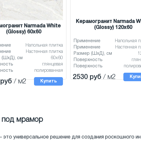
Керамогранит Narmada W
могранит Narmada White
(Glossy) 120x60
(Glossy) 60x60
Применение
Напольная п
нение
Напольная плитка
Применение
Настенная п
нение
Настенная плитка
Размер (ШхД), см
1
 (ШхД), см
60x60
Поверхность
глян
хность
глянцевая
Поверхность
полиров
хность
полированная
2530 руб
/ м2
Купи
 руб
/ м2
Купить
a под мрамор
— это универсальное решение для создания роскошного ин