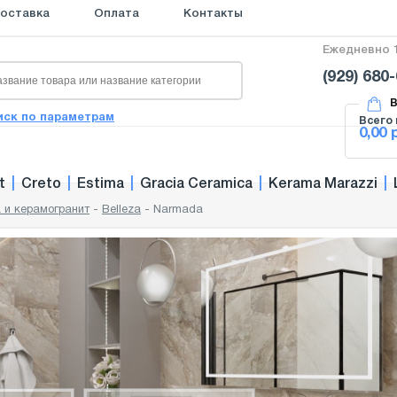
оставка
Оплата
Контакты
Ежедневно 1
(929) 680
В
иск по параметрам
Всего 
0,00 
t
|
Creto
|
Estima
|
Gracia Ceramica
|
Kerama Marazzi
|
 и керамогранит
-
Belleza
-
Narmada