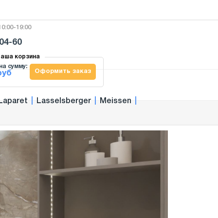
0:00-19:00
-04-60
аша корзина
на сумму:
Оформить заказ
руб
Laparet
|
Lasselsberger
|
Meissen
|