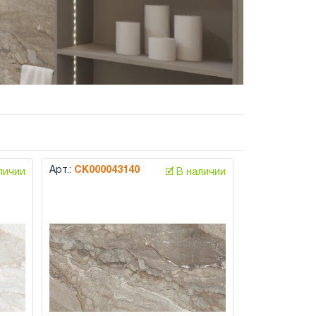
Арт.:
СК000043140
аличии
🗹 В наличии