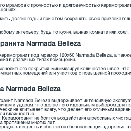
ого мрамора с прочностью и долговечностью керамограни
щениях.
жить долгие годы и при этом сохранять свою привлекатель
бому интерьеру, будь то кухня, ванная комната или холл.
ранита Narmada Belleza
керамогранит под мрамор 120x60 Narmada Belleza, а такж
ия в различных типах помещений.
онолитного покрытия, минимизируя количество швов, что
омпактных помещений или участков с повышенной проходи
 Narmada Belleza
гранит Narmada Belleza выдерживает интенсивную эксплуа
апинам и ударам, что делает его идеальным выбором для 
чески не впитывает влагу, что делает его отличным вариа
ной влажностью.
: Керамогранит не боится воздействия агрессивных чистя
а протяжении многих лет.
 вредных веществ и абсолютно безопасен для здоровья, ч