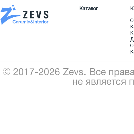
Каталог
К
О
К
К
Д
О
К
© 2017-2026 Zevs. Все прав
не является 