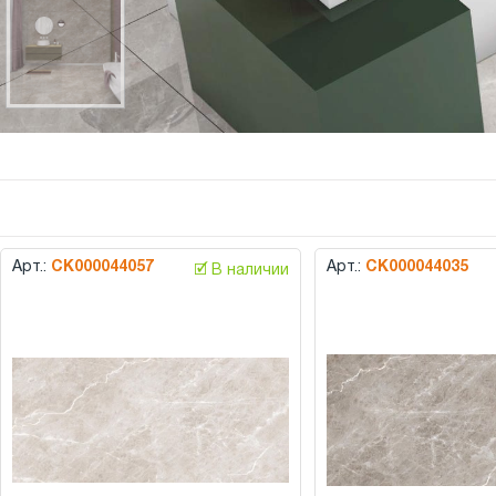
Арт.:
СК000044057
Арт.:
СК000044035
🗹 В наличии