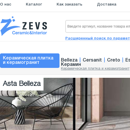
О нас
Каталог
Как заказать
Доставка
Расширенный поиск по параме
Керамическая плитка
Belleza
|
Cersanit
|
Creto
|
E
и керамогранит
Керамин
Керамическая плитка и керамогранит
Asta Belleza